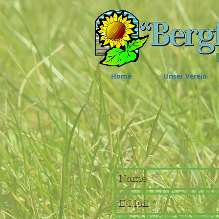
Home
Unser Verein