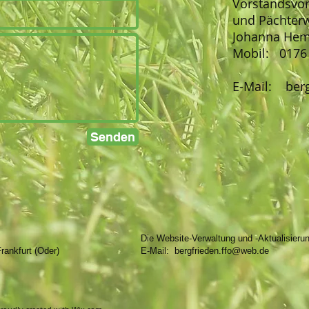
Vorstandsvor
und Pächterw
Johanna H
em
​Mobil: 0176
E-Mail:
ber
Senden
​​​​​​​​​​​​​​​​​​​Die Website-Verwaltung und -Aktualis
rankfurt (Oder)
E-Mail:
bergfrieden.ffo@web.de